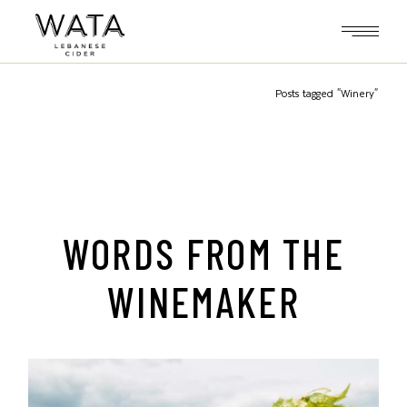
Skip
to
the
content
Posts tagged "Winery"
WORDS FROM THE
WINEMAKER