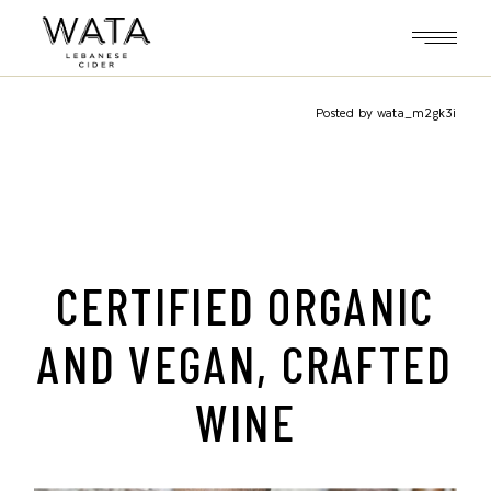
Skip
to
the
content
Posted by wata_m2gk3i
CERTIFIED ORGANIC
AND VEGAN, CRAFTED
WINE