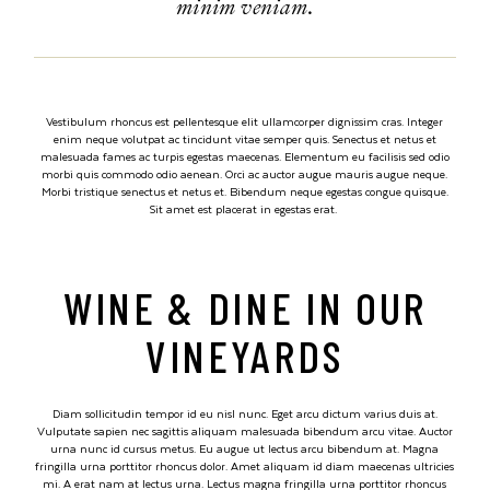
minim veniam.
Vestibulum rhoncus est pellentesque elit ullamcorper dignissim cras. Integer
enim neque volutpat ac tincidunt vitae semper quis. Senectus et netus et
malesuada fames ac turpis egestas maecenas. Elementum eu facilisis sed odio
morbi quis commodo odio aenean. Orci ac auctor augue mauris augue neque.
Morbi tristique senectus et netus et. Bibendum neque egestas congue quisque.
Sit amet est placerat in egestas erat.
WINE & DINE IN OUR
VINEYARDS
Diam sollicitudin tempor id eu nisl nunc. Eget arcu dictum varius duis at.
Vulputate sapien nec sagittis aliquam malesuada bibendum arcu vitae. Auctor
urna nunc id cursus metus. Eu augue ut lectus arcu bibendum at. Magna
fringilla urna porttitor rhoncus dolor. Amet aliquam id diam maecenas ultricies
mi. A erat nam at lectus urna. Lectus magna fringilla urna porttitor rhoncus