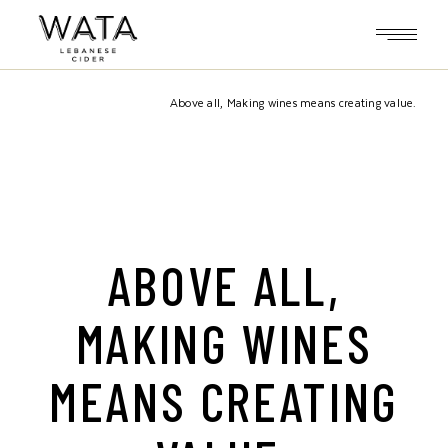
Above all, Making wines means creating value.
ABOVE ALL,
MAKING WINES
MEANS CREATING