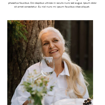
phasellus faucibus. Orci dapibus ultrices in iaculis nunc sed augue. Ipsum dolor
sit amet consectetur. Eu nisl nunc mi ipsum faucibus vitae aliquet.