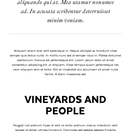
aliquando qui at. Mea utamur nonumes
ad. In acusata scribentur deterruisset
minim veniam.
Aliquam etiam erat velit scelerisque in. Neque volutpat ac tincidunt vitae
semper quis lectus nulla. In mollis nunc sed id semper risus in. Platea dictumst
vestibulum rhoncus est pellentesque elit. Lorem ipsum dolor sit amet
consectetur adipiscing elit ut aliquam. Vitae tempus quam pellentesque nec
nam aliquam sem et tortor. Elit at imperdiet dui accumsan sit amet nulla
facilisi. A diam maecenas sed.
VINEYARDS AND
PEOPLE
Feugiat nisl pretium fusce id velit ut tortor pretium viverra. Interdum velit
laoreet id donec ultrices tincidunt. Commodo sed egestas egestas fringilla