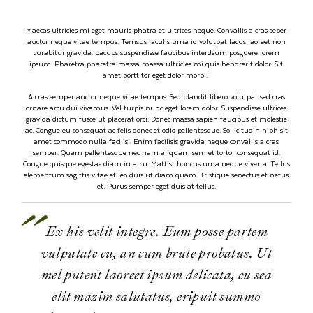
Maecas ultricies mi eget mauris phatra et ultrices neque. Convallis a cras seper
auctor neque vitae tempus. Temsus iaculis urna id volutpat lacus laoreet non
curabitur gravida. Lacups suspendisse faucibus interdsum posguere lorem
ipsum. Pharetra pharetra massa massa ultricies mi quis hendrerit dolor. Sit
amet porttitor eget dolor morbi.
A cras semper auctor neque vitae tempus. Sed blandit libero volutpat sed cras
ornare arcu dui vivamus. Vel turpis nunc eget lorem dolor. Suspendisse ultrices
gravida dictum fusce ut placerat orci. Donec massa sapien faucibus et molestie
ac. Congue eu consequat ac felis donec et odio pellentesque. Sollicitudin nibh sit
amet commodo nulla facilisi. Enim facilisis gravida neque convallis a cras
semper. Quam pellentesque nec nam aliquam sem et tortor consequat id.
Congue quisque egestas diam in arcu. Mattis rhoncus urna neque viverra. Tellus
elementum sagittis vitae et leo duis ut diam quam. Tristique senectus et netus
et. Purus semper eget duis at tellus.
Ex his velit integre. Eum posse partem
vulputate eu, an cum brute probatus. Ut
mel putent laoreet ipsum delicata, cu sea
elit mazim salutatus, eripuit summo